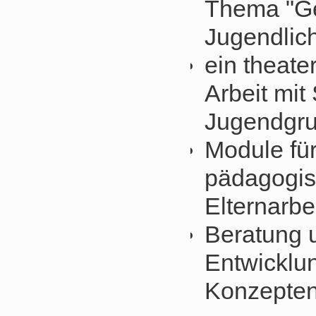
Thema "Ge
Jugendlic
ein theate
Arbeit mit
Jugendgr
Module für
pädagogis
Elternarbe
Beratung u
Entwicklu
Konzepte