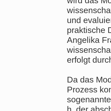
wird das Mo
wissenschaf
und evaluie
praktische 
Angelika F
wissenschaf
erfolgt dur
Da das Mode
Prozess kon
sogenannten
h. der abs