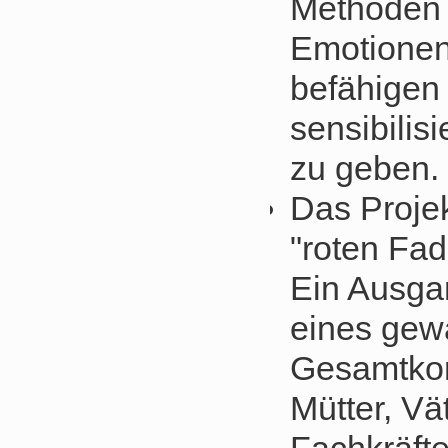
Methoden 
Emotionen
befähigen 
sensibilis
zu geben.
Das Projek
"roten Fad
Ein Ausga
eines gew
Gesamtkon
Mütter, V