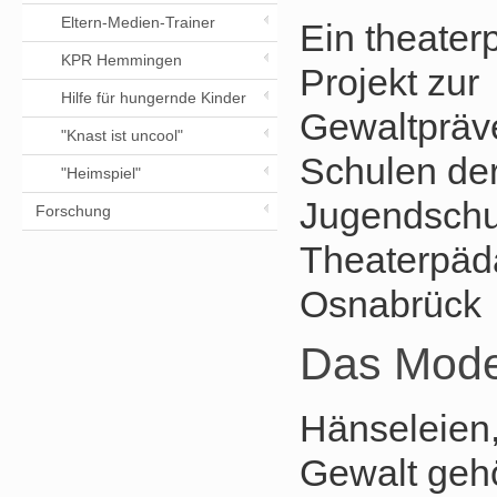
Eltern-Medien-Trainer
Ein theate
KPR Hemmingen
Projekt zur
Hilfe für hungernde Kinder
Gewaltpräv
"Knast ist uncool"
Schulen der
"Heimspiel"
Jugendschu
Forschung
Theaterpäd
Osnabrück
Das Model
Hänseleien
Gewalt gehö