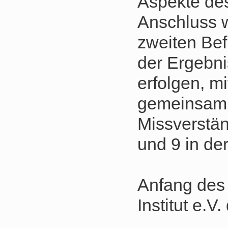
Aspekte des
Anschluss 
zweiten Be
der Ergebni
erfolgen, m
gemeinsam z
Missverstä
und 9 in de
Anfang des 
Institut e.V