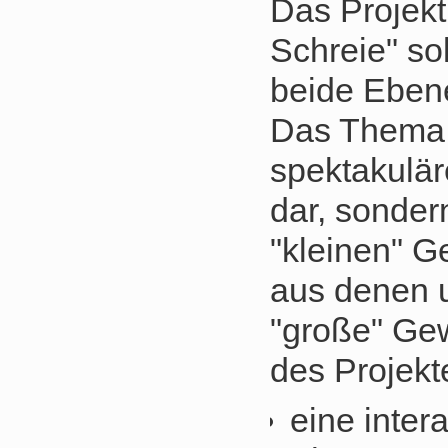
Das Projek
Schreie" so
beide Eben
Das Thema s
spektakuläre
dar, sondern
"kleinen" G
aus denen 
"große" Gew
des Projekt
eine inter