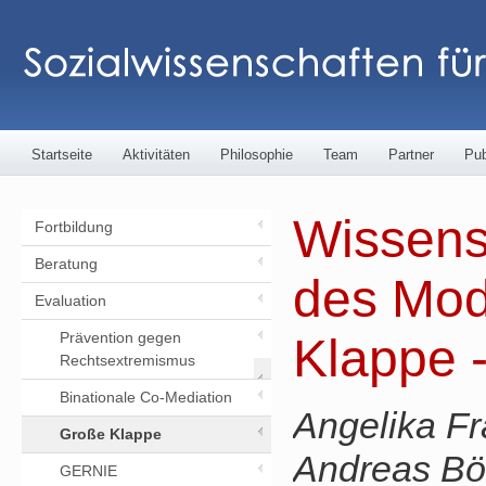
Startseite
Aktivitäten
Philosophie
Team
Partner
Pub
Wissens
Fortbildung
Beratung
des Mod
Evaluation
Prävention gegen
Klappe 
Rechtsextremismus
Binationale Co-Mediation
Angelika F
Große Klappe
Andreas Bö
GERNIE